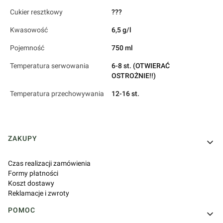
Cukier resztkowy
???
Kwasowość
6,5 g/l
Pojemność
750 ml
Temperatura serwowania
6-8 st. (OTWIERAĆ
OSTROŻNIE!!)
Temperatura przechowywania
12-16 st.
Linki w stopce
ZAKUPY
Czas realizacji zamówienia
Formy płatności
Koszt dostawy
Reklamacje i zwroty
POMOC