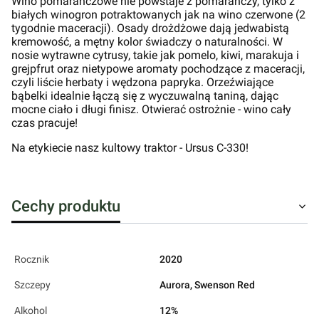
Wino pomarańczowe nie powstaje z pomarańczy, tylko z
białych winogron potraktowanych jak na wino czerwone (2
tygodnie maceracji). Osady drożdżowe dają jedwabistą
kremowość, a mętny kolor świadczy o naturalności. W
nosie wytrawne cytrusy, takie jak pomelo, kiwi, marakuja i
grejpfrut oraz nietypowe aromaty pochodzące z maceracji,
czyli liście herbaty i wędzona papryka. Orzeźwiające
bąbelki idealnie łączą się z wyczuwalną taniną, dając
mocne ciało i długi finisz. Otwierać ostrożnie - wino cały
czas pracuje!
Na etykiecie nasz kultowy traktor - Ursus C-330!
Cechy produktu
Rocznik
2020
Szczepy
Aurora, Swenson Red
Alkohol
12%