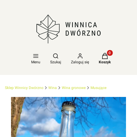
Produkty w koszy
Otwórz wyszukiwarkę
Menu
Szukaj
Zaloguj się
Koszyk
Sklep Winnicy Dwórzno
Wina
Wina gronowe
Musujące