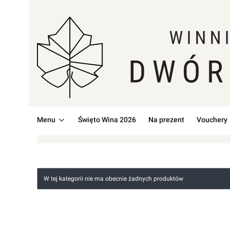
Menu
Święto Wina 2026
Na prezent
Vouchery
Lista produktów
W tej kategorii nie ma obecnie żadnych produktów