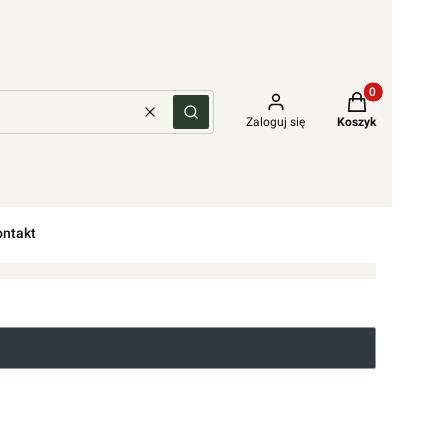
Produkty w kos
Wyczyść
Szukaj
Zaloguj się
Koszyk
ontakt