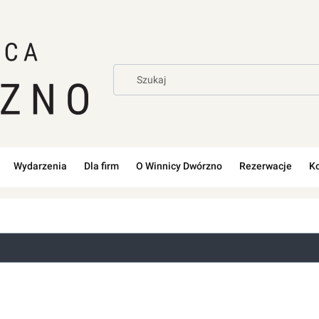
Wydarzenia
Dla firm
O Winnicy Dwórzno
Rezerwacje
K