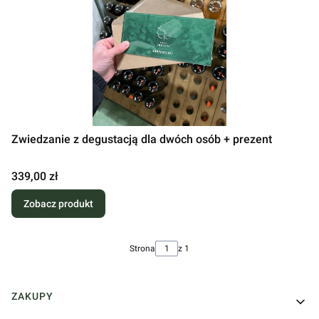
Zwiedzanie z degustacją dla dwóch osób + prezent
Cena
339,00 zł
Zobacz produkt
Strona
z 1
Linki w stopce
ZAKUPY