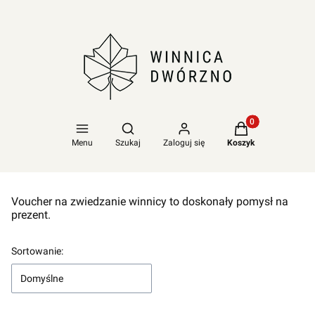
Produkty w koszy
Otwórz wyszukiwarkę
Menu
Szukaj
Zaloguj się
Koszyk
Voucher na zwiedzanie winnicy to doskonały pomysł na
prezent.
Lista produktów
Sortowanie:
Domyślne