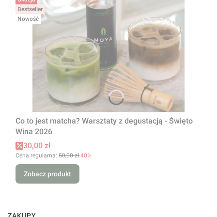
Bestseller
Nowość
Co to jest matcha? Warsztaty z degustacją - Święto
Wina 2026
Cena promocyjna
30,00 zł
Cena regularna:
50,00 zł
-40%
Zobacz produkt
ZAKUPY